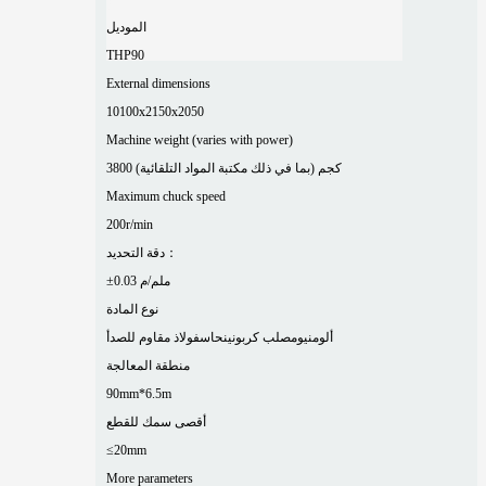
الموديل
THP90
External dimensions
10100x2150x2050
Machine weight (varies with power)
3800 كجم (بما في ذلك مكتبة المواد التلقائية)
Maximum chuck speed
200r/min
دقة التحديد：
±0.03 ملم/م
نوع المادة
ألومنيوم
صلب كربوني
نحاس
فولاذ مقاوم للصدأ
منطقة المعالجة
90mm*6.5m
أقصى سمك للقطع
≤20mm
More parameters