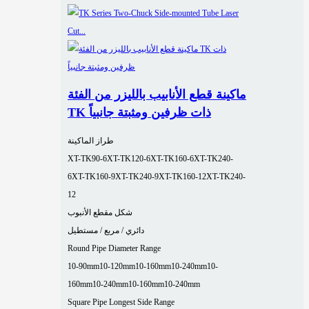
ماكينة قطع الأنابيب بالليزر من الفئة
TK ذات ظرفين ومثبتة جانبياً
طراز الماكينة
XT-TK90-6
XT-TK120-6
XT-TK160-6
XT-TK240-
6
XT-TK160-9
XT-TK240-9
XT-TK160-12
XT-TK240-
12
شكل مقطع الأنبوب
دائري / مربع / مستطيل
Round Pipe Diameter Range
10-90mm
10-120mm
10-160mm
10-240mm
10-
160mm
10-240mm
10-160mm
10-240mm
Square Pipe Longest Side Range