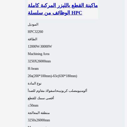
ماكينة القطع بالليزر المركبة كاملة
الوظائف من سلسلة HPC
الموديل
HPC32260
الطاقة
12000W-30000W
Machining Area
3250X26000mm
H-beam
20a(200*100mm)-63c(630*180mm)
نوع المادة
ألومنيوم
صلب كربوني
نحاس
فولاذ مقاوم للصدأ
أقصى سمك للقطع
≤50mm
منطقة المعالجة
3250x26000mm