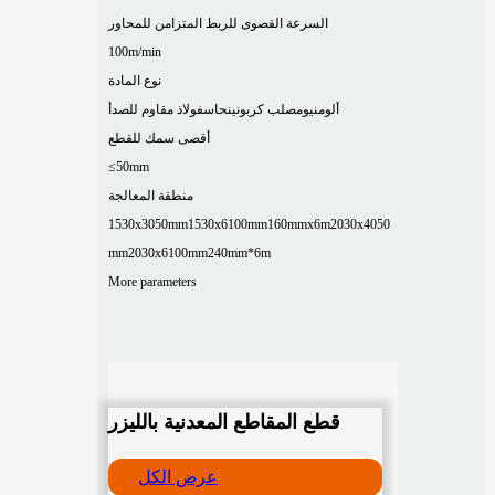
السرعة القصوى للربط المتزامن للمحاور
100m/min
نوع المادة
ألومنيوم
صلب كربوني
نحاس
فولاذ مقاوم للصدأ
أقصى سمك للقطع
≤50mm
منطقة المعالجة
1530x3050mm
1530x6100mm
160mmx6m
2030x4050
mm
2030x6100mm
240mm*6m
More parameters
قطع المقاطع المعدنية بالليزر
عرض الكل