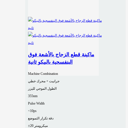
ماكينة قطع الزجاج بالأشعة فوق
البنفسجية بالبيكو ثانية
Machine Combination
جرانيت + محرك خطي
الطول الموجي لليزر
355nm
Pulse Width
<10ps
دقة تكرار التموضع
±20 ميكرومتر