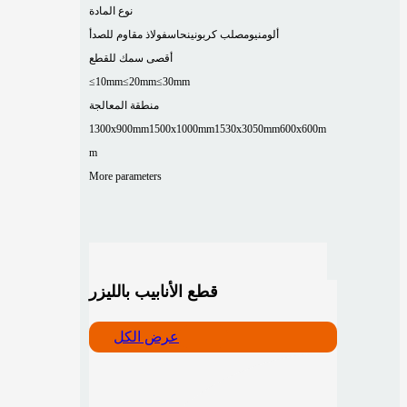
نوع المادة
ألومنيوم
صلب كربوني
نحاس
فولاذ مقاوم للصدأ
أقصى سمك للقطع
≤10mm
≤20mm
≤30mm
منطقة المعالجة
1300x900mm
1500x1000mm
1530x3050mm
600x600m
m
More parameters
قطع الأنابيب بالليزر
عرض الكل