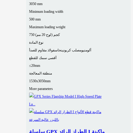
3050 mm
Minimum loading width
500 mm
Maximum loading weight
750 كجم (لوح 20 مم)
نوع المادة
ألومنيوم
صلب كربوني
نحاس
فولاذ مقاوم للصدأ
أقصى سمك للقطع
≤20mm
منطقة المعالجة
1530x3050mm
More parameters
سلسلة GPX الطراز الرائد I ماكينة