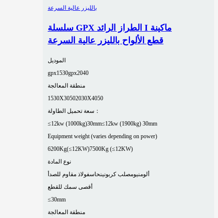
سلسلة GPX الطراز الرائد I ماكينة
قطع الألواح بالليزر عالية السرعة
الموديل
gpx1530
gpx2040
منطقة المعالجة
1530X3050
2030X4050
سعة تحميل الطاولة：
≤12kw (1000kg)30mm
≤12kw (1900kg) 30mm
Equipment weight (varies depending on power)
6200Kg(≤12KW)
7500Kg (≤12KW)
نوع المادة
ألومنيوم
صلب كربوني
نحاس
فولاذ مقاوم للصدأ
أقصى سمك للقطع
≤30mm
منطقة المعالجة