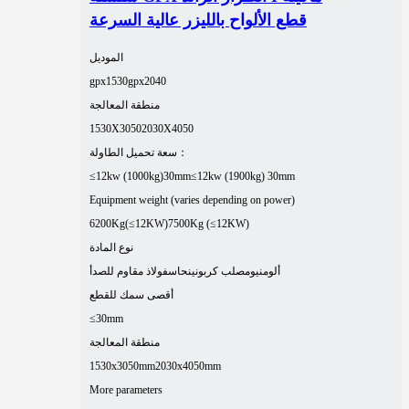
قطع الألواح بالليزر عالية السرعة
الموديل
gpx1530
gpx2040
منطقة المعالجة
1530X3050
2030X4050
سعة تحميل الطاولة：
≤12kw (1000kg)30mm
≤12kw (1900kg) 30mm
Equipment weight (varies depending on power)
6200Kg(≤12KW)
7500Kg (≤12KW)
نوع المادة
ألومنيوم
صلب كربوني
نحاس
فولاذ مقاوم للصدأ
أقصى سمك للقطع
≤30mm
منطقة المعالجة
1530x3050mm
2030x4050mm
More parameters