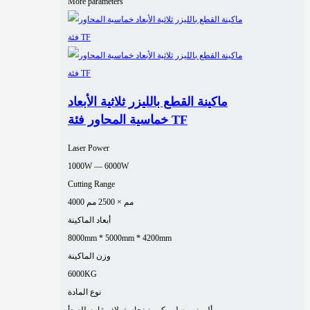
More parameters
ماكينة القطع بالليزر ثلاثية الأبعاد
خماسية المحاور فئة TF
Laser Power
1000W — 6000W
Cutting Range
4000 مم × 2500 مم
أبعاد الماكينة
8000mm * 5000mm * 4200mm
وزن الماكينة
6000KG
نوع المادة
ألومنيوم
صلب كربوني
نحاس
فولاذ مقاوم للصدأ