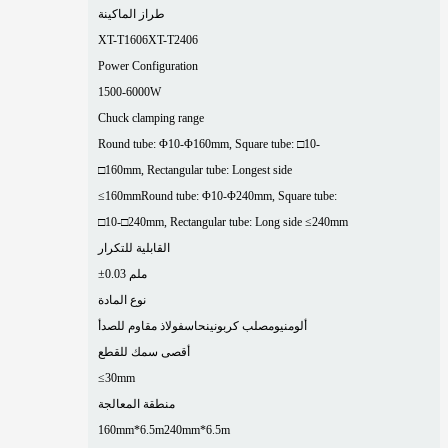
طراز الماكينة
XT-T1606
XT-T2406
Power Configuration
1500-6000W
Chuck clamping range
Round tube: Φ10-Φ160mm, Square tube: □10-
□160mm, Rectangular tube: Longest side
≤160mm
Round tube: Φ10-Φ240mm, Square tube:
□10-□240mm, Rectangular tube: Long side ≤240mm
القابلية للتكرار
±0.03 ملم
نوع المادة
ألومنيوم
صلب كربوني
نحاس
فولاذ مقاوم للصدأ
أقصى سمك للقطع
≤30mm
منطقة المعالجة
160mm*6.5m
240mm*6.5m