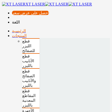
XT LASER
احصل على عرض سعر
اللغة
الرئيسية
المنتجات
قطع
الليزر
للصفائح
قطع
الأنابيب
بالليزر
قطع
الصفائح
والأنابيب
بالليزر
قطع
المقاطع
المعدنية
بالليزر
الأجهزة