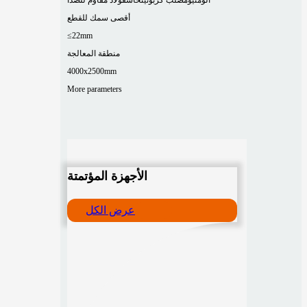
أقصى سمك للقطع
≤22mm
منطقة المعالجة
4000x2500mm
More parameters
الأجهزة المؤتمتة
عرض الكل