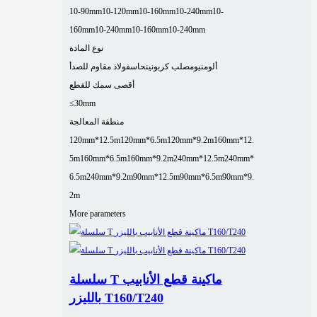
10-90mm
10-120mm
10-160mm
10-240mm
10-
160mm
10-240mm
10-160mm
10-240mm
نوع المادة
ألومنيوم
صلب كربوني
نحاس
فولاذ مقاوم للصدأ
أقصى سمك للقطع
≤30mm
منطقة المعالجة
120mm*12.5m
120mm*6.5m
120mm*9.2m
160mm*12.
5m
160mm*6.5m
160mm*9.2m
240mm*12.5m
240mm*
6.5m
240mm*9.2m
90mm*12.5m
90mm*6.5m
90mm*9.
2m
More parameters
سلسلة T ماكينة قطع الأنابيب
بالليزر T160/T240