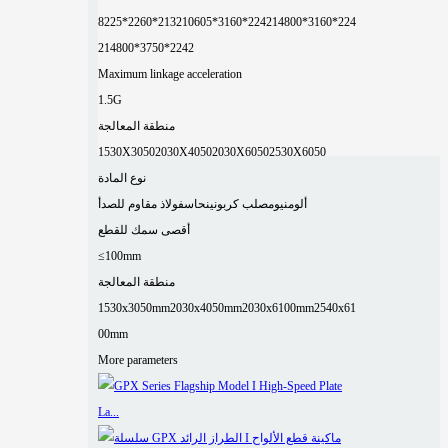
8225*2260*2132
10605*3160*2242
14800*3160*224
2
14800*3750*2242
Maximum linkage acceleration
1.5G
منطقة المعالجة
1530X3050
2030X4050
2030X6050
2530X6050
نوع المادة
ألومنيوم
صلب كربوني
نحاس
فولاذ مقاوم للصدأ
أقصى سمك للقطع
≤100mm
منطقة المعالجة
1530x3050mm
2030x4050mm
2030x6100mm
2540x61
00mm
More parameters