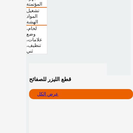
المؤتمتة
تشغيل
المواد
الهشة
لحام،
وضع
علامات،
تنظيف،
ثني
قطع الليزر للصفائح
عرض الكل