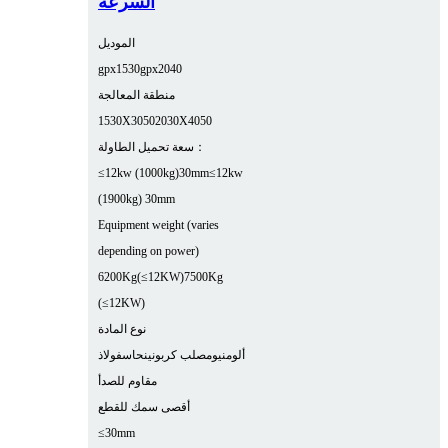
السرعة
الموديل
gpx1530
gpx2040
منطقة المعالجة
1530X3050
2030X4050
سعة تحميل الطاولة：
≤12kw (1000kg)30mm
≤12kw
(1900kg) 30mm
Equipment weight (varies
depending on power)
6200Kg(≤12KW)
7500Kg
(≤12KW)
نوع المادة
ألومنيوم
صلب كربوني
نحاس
فولاذ
مقاوم للصدأ
أقصى سمك للقطع
≤30mm