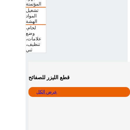
المؤتمتة
تشغيل
المواد
الهشة
لحام،
وضع
علامات،
تنظيف،
ثني
قطع الليزر للصفائح
عرض الكل