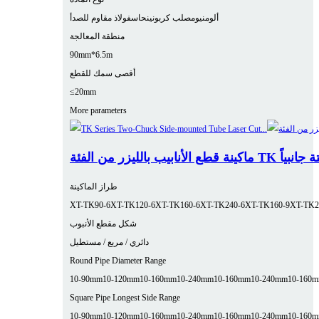
ألومنيوم
صلب كربوني
نحاس
فولاذ مقاوم للصدأ
منطقة المعالجة
90mm*6.5m
أقصى سمك للقطع
≤20mm
More parameters
رفين ومثبتة جانبياً
طراز الماكينة
XT-TK90-6
XT-TK120-6
XT-TK160-6
XT-TK240-6
XT-TK160-9
XT-TK2
شكل مقطع الأنبوب
دائري / مربع / مستطيل
Round Pipe Diameter Range
10-90mm
10-120mm
10-160mm
10-240mm
10-160mm
10-240mm
10-160
Square Pipe Longest Side Range
10-90mm
10-120mm
10-160mm
10-240mm
10-160mm
10-240mm
10-160