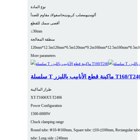
نوع المادة
ألومنيوم
صلب كربوني
نحاس
فولاذ مقاوم للصدأ
أقصى سمك للقطع
≤30mm
منطقة المعالجة
120mm*12.5m
120mm*6.5m
120mm*9.2m
160mm*12.5m
160mm*6.5m
1
More parameters
لة T ماكينة قطع الأنابيب بالليزر T160/T240
طراز الماكينة
XT-T1606
XT-T2406
Power Configuration
1500-6000W
Chuck clamping range
Round tube: Φ10-Φ160mm, Square tube: □10-□160mm, Rectangular tube
tube: Long side ≤240mm