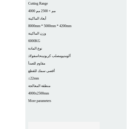
Cutting Range
4000 مم × 2500 مم
أبعاد الماكينة
8000mm * 5000mm * 4200mm
وزن الماكينة
6000KG
نوع المادة
ألومنيوم
صلب كربوني
نحاس
فولاذ
مقاوم للصدأ
أقصى سمك للقطع
≤22mm
منطقة المعالجة
4000x2500mm
More parameters