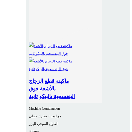
ماكينة قطع الزجاج
بالأشعة فوق
البنفسجية بالبيكو ثانية
Machine Combination
جرانيت + محرك خطي
الطول الموجي لليزر
355nm