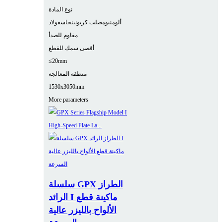
نوع المادة
ألومنيوم
صلب كربوني
نحاس
فولاذ
مقاوم للصدأ
أقصى سمك للقطع
≤20mm
منطقة المعالجة
1530x3050mm
More parameters
سلسلة GPX الطراز
الرائد I ماكينة قطع
الألواح بالليزر عالية