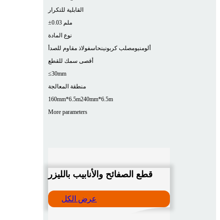
القابلية للتكرار
±0.03 ملم
نوع المادة
ألومنيوم
صلب كربوني
نحاس
فولاذ مقاوم للصدأ
أقصى سمك للقطع
≤30mm
منطقة المعالجة
160mm*6.5m
240mm*6.5m
More parameters
قطع الصفائح والأنابيب بالليزر
عرض الكل