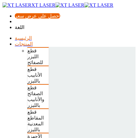
XT LASER
احصل على عرض سعر
اللغة
الرئيسية
المنتجات
قطع
الليزر
للصفائح
قطع
الأنابيب
بالليزر
قطع
الصفائح
والأنابيب
بالليزر
قطع
المقاطع
المعدنية
بالليزر
الأجهزة