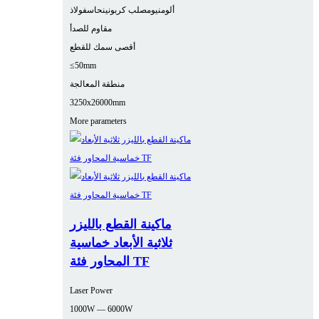
ألومنيوم
صلب كربوني
نحاس
فولاذ
مقاوم للصدأ
أقصى سمك للقطع
≤50mm
منطقة المعالجة
3250x26000mm
More parameters
ماكينة القطع بالليزر
ثلاثية الأبعاد خماسية
المحاور فئة TF
Laser Power
1000W — 6000W