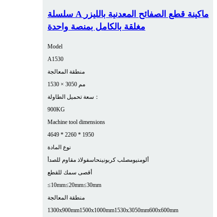
سلسلة A ماكينة قطع الصفائح المعدنية بالليزر
مغلقة بالكامل بمنصة واحدة
Model
A1530
منطقة المعالجة
1530 × 3050 مم
سعة تحميل الطاولة：
900KG
Machine tool dimensions
4649 * 2260 * 1950
نوع المادة
ألومنيوم
صلب كربوني
نحاس
فولاذ مقاوم للصدأ
أقصى سمك للقطع
≤10mm
≤20mm
≤30mm
منطقة المعالجة
1300x900mm
1500x1000mm
1530x3050mm
600x600mm