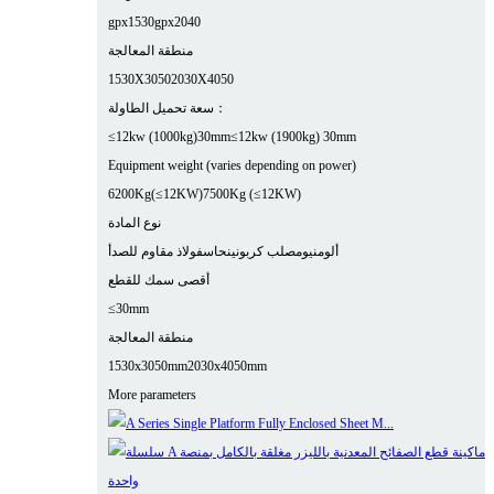
gpx1530
gpx2040
منطقة المعالجة
1530X3050
2030X4050
سعة تحميل الطاولة：
≤12kw (1000kg)30mm
≤12kw (1900kg) 30mm
Equipment weight (varies depending on power)
6200Kg(≤12KW)
7500Kg (≤12KW)
نوع المادة
ألومنيوم
صلب كربوني
نحاس
فولاذ مقاوم للصدأ
أقصى سمك للقطع
≤30mm
منطقة المعالجة
1530x3050mm
2030x4050mm
More parameters