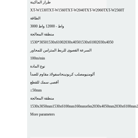
طراز الماكينة
XT-W1530T
XT-W1560T
XT-W2040T
XT-W2060T
XT-W2560T
الطاقة
3000 واط - 12000 واط
منطقة المعالجة
1530*3050
1530x6100
2030x4050
1530x6100
2030x4050
السرعة القصوى للربط المتزامن للمحاور
100m/min
نوع المادة
ألومنيوم
صلب كربوني
نحاس
فولاذ مقاوم للصدأ
أقصى سمك للقطع
≤50mm
منطقة المعالجة
1530x3050mm
1530x6100mm
160mmx6m
2030x4050mm
2030x6100mm
More parameters