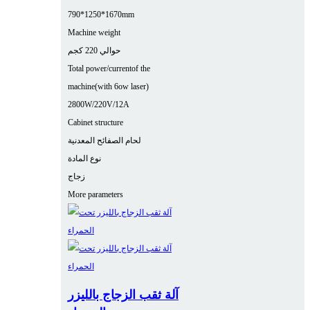
790*1250*1670mm
Machine weight
حوالي 220 كجم
Total power/currentof the
machine(with 6ow laser)
2800W/220V/12A
Cabinet structure
لحام الصفائح المعدنية
نوع المادة
زجاج
More parameters
آلة ثقب الزجاج بالليزر