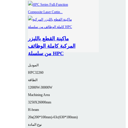
ماكينة القطع بالليزر
المركبة كاملة الوظائف
من سلسلة HPC
الموديل
HPC32260
الطاقة
12000W-30000W
Machining Area
3250X26000mm
H-beam
20a(200*100mm)-63c(630*180mm)
نوع المادة