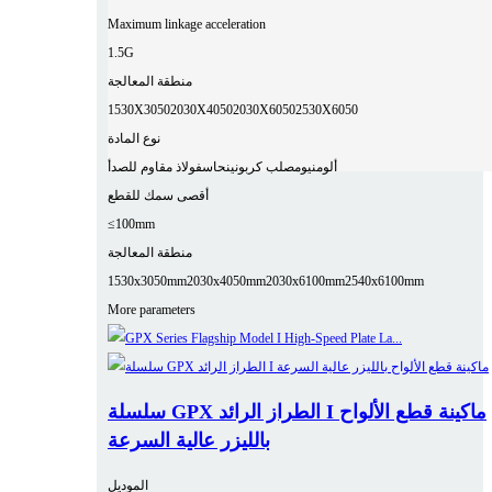
Maximum linkage acceleration
1.5G
منطقة المعالجة
1530X3050
2030X4050
2030X6050
2530X6050
نوع المادة
ألومنيوم
صلب كربوني
نحاس
فولاذ مقاوم للصدأ
أقصى سمك للقطع
≤100mm
منطقة المعالجة
1530x3050mm
2030x4050mm
2030x6100mm
2540x6100mm
More parameters
سلسلة GPX الطراز الرائد I ماكينة قطع الألواح
بالليزر عالية السرعة
الموديل