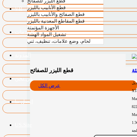
قطع الليزر للصفائح
قطع الأنابيب بالليزر
VR
قطع الصفائح والأنابيب بالليزر
قطع المقاطع المعدنية بالليزر
الأجهزة المؤتمتة
الخدمات
تشغيل المواد الهشة
لحام، وضع علامات، تنظيف، ثني
المدونة
قطع الليزر للصفائح
من نحن
ديل
عرض الكل
XT
Mac
اتصل بنا
82
Max
1.
US.Site
لجة