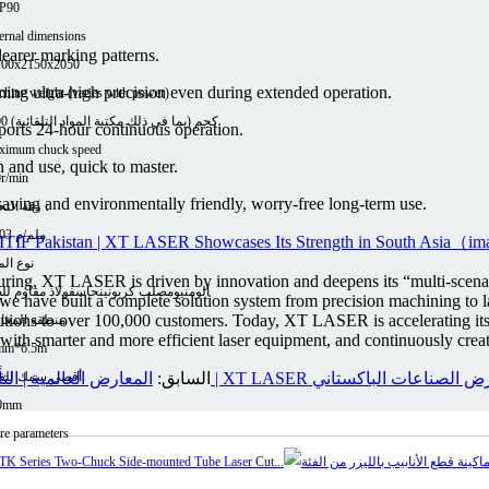
P90
ernal dimensions
earer marking patterns.
100x2150x2050
ning ultra-high precision even during extended operation.
hine weight (varies with power)
3800 كجم (بما في ذلك مكتبة المواد التلقائية)
ports 24-hour continuous operation.
ximum chuck speed
n and use, quick to master.
r/min
ving and environmentally friendly, worry-free long-term use.
دقة التحديد：
±0.03 ملم/م
نوع الم
uring, XT LASER is driven by innovation and deepens its “multi-scenari
ألومنيوم
صلب كربوني
نحاس
فولاذ مقاوم لل
 we have built a complete solution system from precision machining to l
utions to over 100,000 customers. Today, XT LASER is accelerating its
منطقة المعا
with smarter and more efficient laser equipment, and continuously creat
mm*6.5m
أقصى سمك للق
ا ناجحًا في معرض الصناعات الباكستاني
السابق:
المعارض العالمية | ال
0mm
e parameters