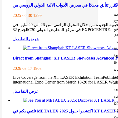
ينة
2025-05-30
1299
XT
في أقصى شمال أوراسيا، حافظ جيراننا في الشمال روسيا على سحر صناعي فريد - فهي تحتفظ بإرث صناعي عسكري غني وتنبض بالحيوية الجديدة من خلال التحول الرقمي. من 26 إلى 29 مايو، في
وب
طيل
عرض التفاصيل
Rou
10
Squ
Direct from Shanghai: XT LASER Showcases Advanced
10
2026-03-17
1908
ادة
صدأ
Live Coverage from the XT LASER Exhibition TeamPublished:
International Expo Center from March 18-20 for LASER Worl
طع
≤3
عرض التفاصيل
لجة
12
كوك
*1
Mor