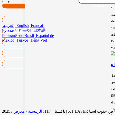
15
Search Post
ادة
صدأ
طع
Français
English
العربية
≤1
Русский
한국어
日本語
لجة
Português do Brasil
Español de
México
Türkçe
Tiếng Việt
15
Mor
ديل
gp
لجة
15
≤1
XT LASE تعرض قوتها في جنوب آسيا
الرئيسية
/
معرض