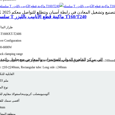
METALEX  في بانكوك وهو الحدث الأهم للتصنيع وتشغيل المعادن في رابطة آسيان ونتطلع للتواصل معكم
سلسلة T ماكينة قطع الأنابيب بالليزر T160/T240
طراز الماك
-T1606
XT-T2406
er Configuration
00-6000W
ck clamping range
وصلت XT LASER إلى مركز القاهرة الدولي للمؤتمرات والمعارض مع حلول 
nd tube: Φ10-Φ160mm, Square tube: □10-□160mm, Rectangular tube: Longest side ≤160mm
e: □10-□240mm, Rectangular tube: Long side ≤240mm
القابلية للتك
±0.03 ملم
نوع الم
ألومنيوم
صلب كربوني
نحاس
فولاذ مقاوم لل
أقصى سمك للق
0mm
منطقة المعا