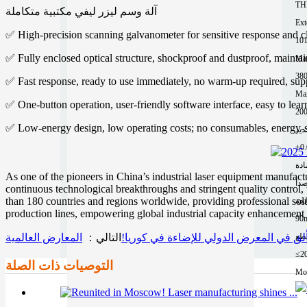
TH
آلة وسم ليزر ليفي مكتبية متكاملة
Ext
✅ High-precision scanning galvanometer for sensitive response and cl
10
✅ Fully enclosed optical structure, shockproof and dustproof, maintai
Mac
✅ Fast response, ready to use immediately, no warm-up required, sup
Ma
✅ One-button operation, user-friendly software interface, easy to lear
200
✅ Low-energy design, low operating costs; no consumables, energy-sa
ادة
As one of the pioneers in China’s industrial laser equipment manufact
صدأ
continuous technological breakthroughs and stringent quality control,
than 180 countries and regions worldwide, providing professional sol
لجة
production lines, empowering global industrial capacity enhancement 
90
طع
تألق في المعرض الدولي للإضاءة في كوريا!
التالي：
≤2
التوصيات ذات الصلة
Mor