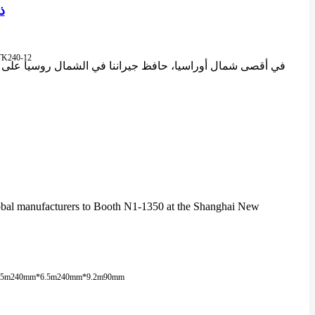
ماك
TK240-12
al manufacturers to Booth N1-1350 at the Shanghai New
.5m
240mm*6.5m
240mm*9.2m
90mm