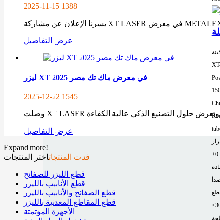
2025-11-15
1388
عرض التفاصيل
ينة
XT
ليزر XT في معرض ماك تك مصر 2025
Pow
15
2025-12-22
1545
Chu
رائدة وتعرض حلول التصنيع الذكي عالية الكفاءة
Rou
tub
عرض التفاصيل
رار
Expand more!
فئات المنتجات
اختر المنتجات
ادة
قطع الليزر للصفائح
صدأ
قطع الأنابيب بالليزر
قطع الصفائح والأنابيب بالليزر
طع
قطع المقاطع المعدنية بالليزر
≤3
الأجهزة المؤتمتة
لجة