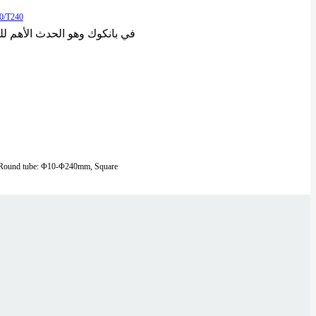
يسرنا الإعلان عن مشاركة XT LASER في معرض 2025
Round tube: Φ10-Φ240mm, Square