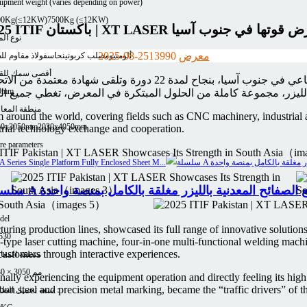
ipment weight (varies depending on power)
00Kg(≤12KW)
7500Kg (≤12KW)
ITI باكستان | XT LASER تعرض قوتها في جنوب آسيا
نوع الم
معرض
0
1399
2025-08-25
ألومنيوم
صلب كربوني
نحاس
فولاذ مقاوم لل
أقصى سمك للق
0mm
منطقة المعا
 around the world, covering fields such as CNC machinery, industrial 
30x3050mm
2030x4050mm
strial technology exchange and cooperation.
e parameters
نة قطع الصفائح المعدنية بالليزر مغلقة بالكامل بمنصة واحدة
del
ring production lines, showcased its full range of innovative solutions 
530
n-type laser cutting machine, four-in-one multi-functional welding mach
customers through interactive experiences.
منطقة المعا
1530 × 3050 مم
 experiencing the equipment operation and directly feeling its high 
on steel and precision metal marking, became the “traffic drivers” of t
سعة تحميل الطاولة：