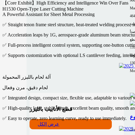
90
【Core Exhibit】High Efficiency and Intelligence Win Over Fans
Mac
H1530 Open-Type Laser Cutting Machine
A Powerful Assistant for Sheet Metal Processing
464
ادة
✅ Straight tenon frame steel structure, heat-treated welding process, s
صدأ
✅ Acceleration leaps by 1G, aerospace-grade aluminum beam structure
طع
✅ Full-process intelligent control system, supporting one-button cutti
≤1
✅ Supports customization with optional LS cantilever feeding, intellig
لجة
13
Mor
آلة لحام بالليزر المحمولة
لحام دقيق، مرن وفعال
✅ Integrated design, compact size, flexible use, adaptable to various 
✅ High-quality laser, stable output, excellent beam quality, smooth a
قطع الأنابيب بالليزر
✅ Easy to operate, zero learning curve, ready to use immediately.
عرض الكل
ديل