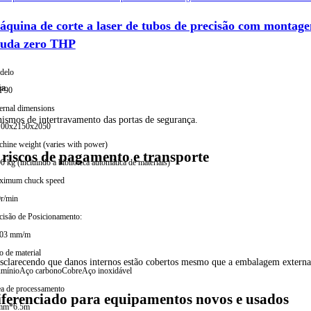
quina de corte a laser de tubos de precisão com montagem
auda zero THP
delo
ia.
P90
ernal dimensions
nismos de intertravamento das portas de segurança.
100x2150x2050
hine weight (varies with power)
 riscos de pagamento e transporte
0 kg (incluindo a biblioteca automática de materiais)
ximum chuck speed
r/min
cisão de Posicionamento:
.03 mm/m
o de material
esclarecendo que danos internos estão cobertos mesmo que a embalagem externa e
mínio
Aço carbono
Cobre
Aço inoxidável
a de processamento
ferenciado para equipamentos novos e usados
mm*6.5m