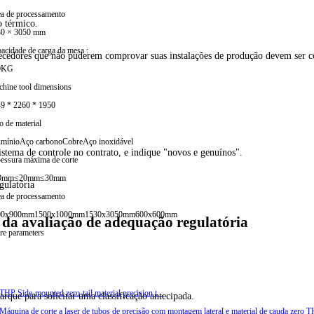
a de processamento
o térmico.
30 × 3050 mm
acidade de carga da mesa :
ornecedores que não puderem comprovar suas instalações de produção devem ser c
0KG
hine tool dimensions
9 * 2260 * 1950
o de material
mínio
Aço carbono
Cobre
Aço inoxidável
istema de controle no contrato, e indique "novos e genuínos".
essura máxima de corte
0mm
≤20mm
≤30mm
gulatória
a de processamento
00x900mm
1500x1000mm
1530x3050mm
600x600mm
da avaliação de adequação regulatória
e parameters
que para solicitar uma classificação antecipada.