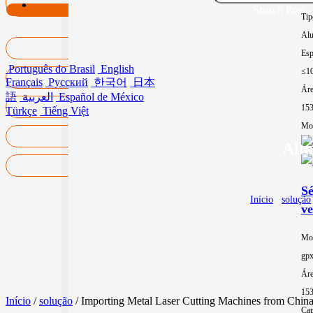
Search Post
Tip
Alu
Esp
Português do Brasil
English
≤1
Français
Русский
한국어
日本
Áre
語
العربية
Español de México
15
Türkçe
Tiếng Việt
Mor
Alta
Sé
Início
/
solução
ve
Mo
gp
Áre
15
Início
/
solução
/ Importing Metal Laser Cutting Machines from Chin
Cap