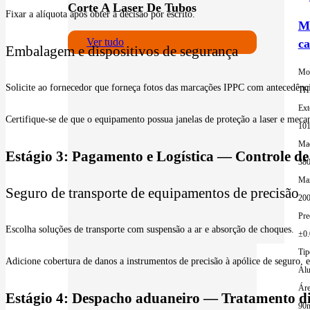
Corte A Laser De Tubos
Fixar a alíquota após obter a decisão por escrito.
Má
Ver tudo
c
Embalagem e dispositivos de segurança
Mo
Solicite ao fornecedor que forneça fotos das marcações IPPC com antecedênc
TH
Ext
Certifique-se de que o equipamento possua janelas de proteção a laser e meca
10
Mac
Estágio 3: Pagamento e Logística — Controle de
380
Ma
Seguro de transporte de equipamentos de precisão
200
Pre
Escolha soluções de transporte com suspensão a ar e absorção de choques.
±0
Tip
Adicione cobertura de danos a instrumentos de precisão à apólice de seguro, 
Alu
Áre
Estágio 4: Despacho aduaneiro — Tratamento di
90