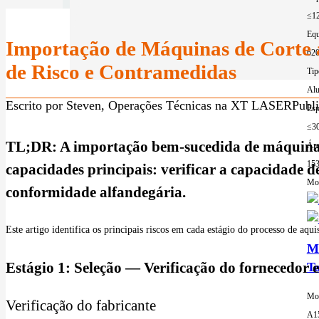
≤1
Equ
Importação de Máquinas de Corte a
62
de Risco e Contramedidas
Tip
Alu
Escrito por Steven, Operações Técnicas na XT LASER
Publi
Esp
≤3
TL;DR: A importação bem-sucedida de máquinas 
Áre
15
capacidades principais: verificar a capacidade 
Mor
conformidade alfandegária.
Este artigo identifica os principais riscos em cada estágio do processo de aqu
Má
Estágio 1: Seleção — Verificação do fornecedor 
T
Mo
Verificação do fabricante
A1