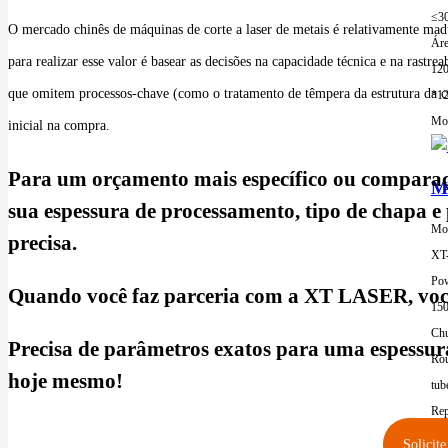
≤3
O mercado chinês de máquinas de corte a laser de metais é relativamente ma
Áre
para realizar esse valor é basear as decisões na capacidade técnica e na ras
12
que omitem processos-chave (como o tratamento de têmpera da estrutura da c
*1
Mor
inicial na compra.
Para um orçamento mais específico ou compara
Má
sua espessura de processamento, tipo de chapa e
Mod
precisa.
XT
Pow
Quando você faz parceria com a XT LASER, você
15
Chu
Precisa de parâmetros exatos para uma espessura
Rou
hoje mesmo!
tub
Rep
±0
Solicite