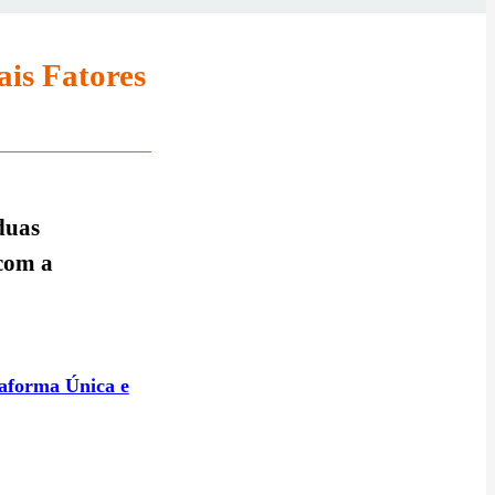
ais Fatores
duas
 com a
taforma Única e