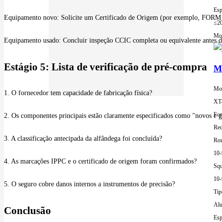
Esp
Equipamento novo: Solicite um Certificado de Origem (por exemplo, FORM E) 
≤2
Mor
Equipamento usado: Concluir inspeção CCIC completa ou equivalente antes do
Estágio 5: Lista de verificação de pré-compra
Má
Mod
1. O fornecedor tem capacidade de fabricação física?
XT
For
2. Os componentes principais estão claramente especificados como "novos e g
Red
3. A classificação antecipada da alfândega foi concluída?
Rou
10
4. As marcações IPPC e o certificado de origem foram confirmados?
Squ
10
5. O seguro cobre danos internos a instrumentos de precisão?
Tip
Alu
Conclusão
Esp