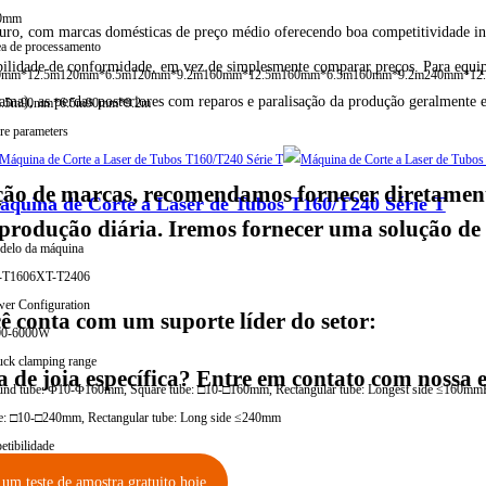
0mm
duro, com marcas domésticas de preço médio oferecendo boa competitividade in
a de processamento
treabilidade de conformidade, em vez de simplesmente comparar preços. Para equ
0mm*12.5m
120mm*6.5m
120mm*9.2m
160mm*12.5m
160mm*6.5m
160mm*9.2m
240mm*12
ama), as perdas posteriores com reparos e paralisação da produção geralmente
2.5m
90mm*6.5m
90mm*9.2m
e parameters
ção de marcas, recomendamos fornecer diretamen
quina de Corte a Laser de Tubos T160/T240 Série T
 produção diária. Iremos fornecer uma solução de
elo da máquina
-T1606
XT-T2406
er Configuration
 conta com um suporte líder do setor:
00-6000W
ck clamping range
 de joia específica? Entre em contato com nossa e
nd tube: Φ10-Φ160mm, Square tube: □10-□160mm, Rectangular tube: Longest side ≤160mm
e: □10-□240mm, Rectangular tube: Long side ≤240mm
etibilidade
,03 mm
 um teste de amostra gratuito hoje