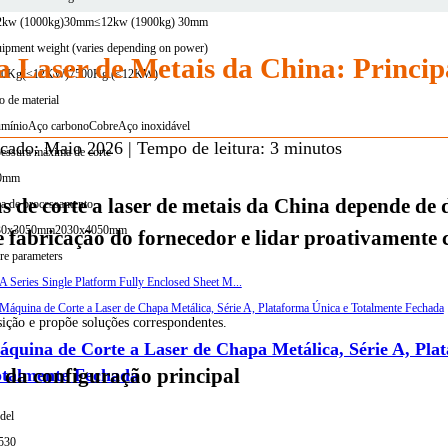
2kw (1000kg)30mm
≤12kw (1900kg) 30mm
ipment weight (varies depending on power)
 Laser de Metais da China: Princip
00Kg(≤12KW)
7500Kg (≤12KW)
o de material
mínio
Aço carbono
Cobre
Aço inoxidável
cado: Maio 2026 | Tempo de leitura: 3 minutos
essura máxima de corte
0mm
de corte a laser de metais da China depende de 
a de processamento
30x3050mm
2030x4050mm
de fabricação do fornecedor e lidar proativamente
e parameters
isição e propõe soluções correspondentes.
quina de Corte a Laser de Chapa Metálica, Série A, Pla
e da configuração principal
otalmente Fechada
del
530