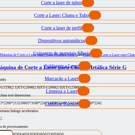
Corte a laser de tubos
Corte a Laser: Chapa e Tubo
Corte a laser de perfil
Dispositivos automáticos
Usinagem de materiais frágeis
Soldagem a Laser
quina de Corte a Laser para Chapa Metálica Série G
Marcação a Laser
delo
-G1530(2.1)
XT-G2040(2.0)
XT-G2060(2.0)
XT-G2560(2.0)
Limpeza a Laser
hine tool dimensions
25*2260*2132
10605*3160*2242
14800*3160*2242
14800*3750*2242
Cladding Burnish
imum linkage acceleration
5G
a de processamento
30X3050
2030X4050
2030X6050
2530X6050