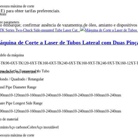
essura máxima de corte
para obter tarifas preferenciais.
0mm
e parameters
 embarque; confirmar ausência de vazamentos de óleo, amianto e dispositivos 
quina de Corte a Laser de Tubos Lateral com Duas Pinç
elo da máquina
-TK90-6
XT-TK120-6
XT-TK160-6
XT-TK240-6
XT-TK160-9
XT-TK240-9
XT-TK160-12
XT-
ma da Seção Transversal do Tubo
enuínos" no contrato?
ondo / Quadrado / Retangular
nd Pipe Diameter Range
-90mm
10-120mm
10-160mm
10-240mm
10-160mm
10-240mm
10-160mm
10-240mm
are Pipe Longest Side Range
-90mm
10-120mm
10-160mm
10-240mm
10-160mm
10-240mm
10-160mm
10-240mm
o de material
mínio
Aço carbono
Cobre
Aço inoxidável
essura máxima de corte