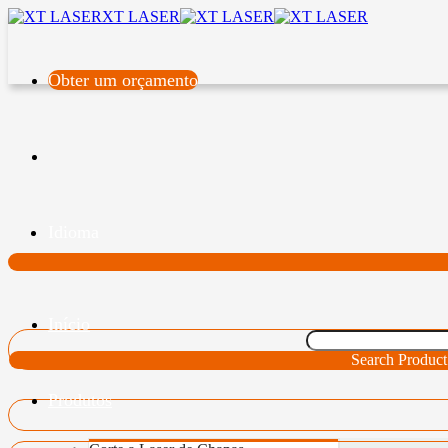
XT LASER
Obter um orçamento
Idioma
Início
Search Product
Produtos