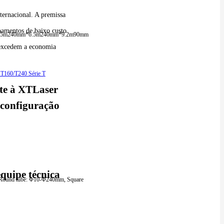
ternacional. A premissa
ipamentos de baixo custo
.5m
240mm*6.5m
240mm*9.2m
90mm
 excedem a economia
te à XTLaser
 configuração
quipe técnica
Round tube: Φ10-Φ240mm, Square