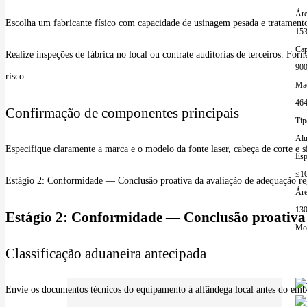
Áre
Escolha um fabricante físico com capacidade de usinagem pesada e tratament
15
Cap
Realize inspeções de fábrica no local ou contrate auditorias de terceiros. F
90
risco.
Mac
464
Confirmação de componentes principais
Tip
Alu
Especifique claramente a marca e o modelo da fonte laser, cabeça de corte e s
Esp
≤1
Estágio 2: Conformidade — Conclusão proativa da avaliação de adequação re
Áre
13
Estágio 2: Conformidade — Conclusão proativa 
Mor
Classificação aduaneira antecipada
Envie os documentos técnicos do equipamento à alfândega local antes do embar