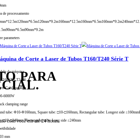
0mm
a de processamento
0mm*12.5m
120mm*6.5m
120mm*9.2m
160mm*12.5m
160mm*6.5m
160mm*9.2m
240mm*12
2.5m
90mm*6.5m
90mm*9.2m
e parameters
quina de Corte a Laser de Tubos T160/T240 Série T
TO PARA
elo da máquina
-T1606
XT-T2406
CIAL.
er Configuration
00-6000W
ck clamping range
nd tube: Φ10-Φ160mm, Square tube: □10-□160mm, Rectangular tube: Longest side ≤160mm
tato com você em até 24 horas.
e: □10-□240mm, Rectangular tube: Long side ≤240mm
etibilidade
,03 mm