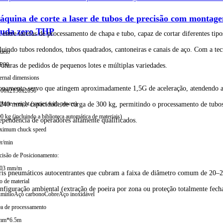
quina de corte a laser de tubos de precisão com montagem
auda zero THP
entre tarefas de processamento de chapa e tubo, capaz de cortar diferentes tip
luindo tubos redondos, tubos quadrados, cantoneiras e canais de aço. Com a tec
delo
P90
uturas de pedidos de pequenos lotes e múltiplas variedades.
ernal dimensions
onamento servo que atingem aproximadamente 1,5G de aceleração, atendendo ao
100x2150x2050
hine weight (varies with power)
e 240 mm e capacidade de carga de 300 kg, permitindo o processamento de tubos
0 kg (incluindo a biblioteca automática de materiais)
ependência de operadores altamente qualificados.
ximum chuck speed
r/min
cisão de Posicionamento:
.03 mm/m
ris pneumáticos autocentrantes que cubram a faixa de diâmetro comum de 20–2
o de material
nfiguração ambiental (extração de poeira por zona ou proteção totalmente fech
mínio
Aço carbono
Cobre
Aço inoxidável
a de processamento
mm*6.5m