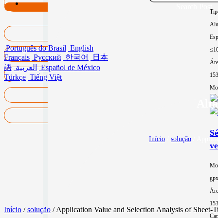
Search Post
Tip
Alu
Esp
Português do Brasil
English
≤1
Français
Русский
한국어
日本
Áre
語
العربية
Español de México
15
Türkçe
Tiếng Việt
Mor
Alta
Sé
Início
/
solução
/ Applica
ve
Mo
gp
Áre
15
Início
/
solução
/ Application Value and Selection Analysis of Sheet-
Cap