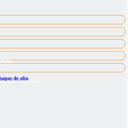
viço.
hapas de alta
hines in Small Workshops