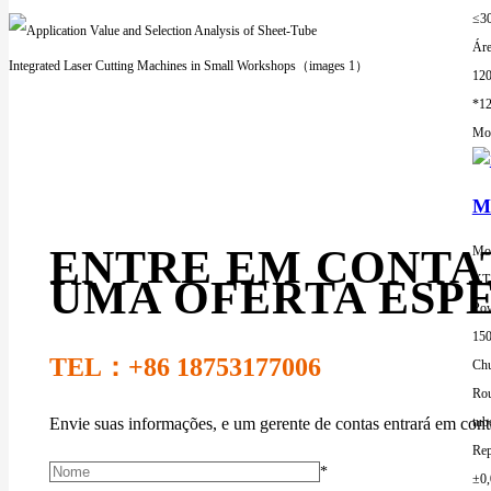
≤3
Áre
12
*1
Mor
Má
ENTRE EM CONTA
Mod
XT
UMA OFERTA ESPE
Pow
15
TEL：+86
18753177006
Chu
Rou
Envie suas informações, e um gerente de contas entrará em con
tub
Rep
*
±0