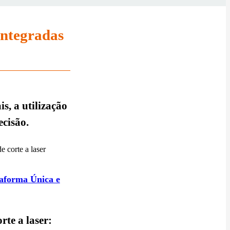
Integradas
s, a utilização
ecisão.
 corte a laser
taforma Única e
rte a laser: