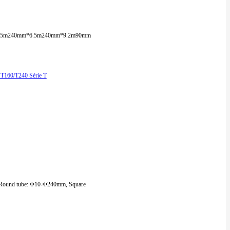
.5m
240mm*6.5m
240mm*9.2m
90mm
Round tube: Φ10-Φ240mm, Square