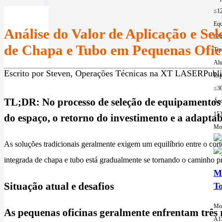
≤1
Equ
Análise do Valor de Aplicação e Se
62
de Chapa e Tubo em Pequenas Ofic
Tip
Alu
Escrito por Steven, Operações Técnicas na XT LASER
Publi
Esp
≤3
TL;DR: No processo de seleção de equipamentos p
Áre
15
do espaço, o retorno do investimento e a adaptab
Mor
As soluções tradicionais geralmente exigem um equilíbrio entre o cor
integrada de chapa e tubo está gradualmente se tornando o caminho pr
Má
Situação atual e desafios
T
Mo
As pequenas oficinas geralmente enfrentam três r
A1