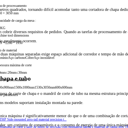
a de processamento
metros quadrados, tornando difícil acomodar tanto uma cortadora de chapa ded
30 × 3050 mm
acidade de carga da mesa :
0KG
cobrir diversos requisitos de pedidos. Quando as tarefas de processamento de 
hine tool dimensions
ção geralmente ocorrem.
9 * 2260 * 1950
o de material
e duas máquinas separadas exige espaço adicional de corredor e tempo de mão 
mínio
Aço carbono
Cobre
Aço inoxidável
essura máxima de corte
0mm
≤20mm
≤30mm
chapa e tubo
a de processamento
00x900mm
1500x1000mm
1530x3050mm
600x600mm
mesa de corte de chapa e o mandril de corte de tubo na mesma estrutura princip
e parameters
s modelos suportam instalação montada na parede.
 única máquina é significativamente menor do que o de uma combinação de cort
ador, um conjunto de consumíveis e o consumo de energia de uma única máquin