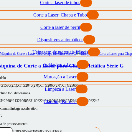
Corte a laser de tubos
Corte a Laser: Chapa e Tubo
Corte a laser de perfil
Dispositivos automáticos
Usinagem de materiais frágeis
Soldagem a Laser
quina de Corte a Laser para Chapa Metálica Série G
Marcação a Laser
delo
-G1530(2.1)
XT-G2040(2.0)
XT-G2060(2.0)
XT-G2560(2.0)
Limpeza a Laser
hine tool dimensions
25*2260*2132
10605*3160*2242
14800*3160*2242
14800*3750*2242
Cladding Burnish
imum linkage acceleration
5G
a de processamento
30X3050
2030X4050
2030X6050
2530X6050