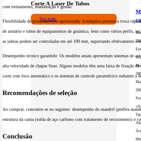
Corte A Laser De Tubos
com treinamento, manutenção e gestão.
Má
Ver tudo
c
Flexibilidade de processamento aprimorada: A máquina permite a troca rápida 
de armário e tubos de equipamentos de ginástica, bem como vários perfis, inc
Mo
TH
as sobras podem ser controladas em até 100 mm, suportando efetivamente estr
Ext
Desempenho técnico garantido: Os modelos atuais apresentam sistemas de aci
10
Mac
alta velocidade de chapas finas. Alguns modelos têm uma faixa de fixação d
380
corte com foco automático e os sistemas de controle paramétrico reduzem a d
Ma
200
Recomendações de seleção
Pre
±0
Ao comprar, concentre-se no seguinte: desempenho do mandril (prefira mand
Tip
estrutura da cama (solda de aço carbono com tratamento de recozimento) e co
Alu
Áre
Conclusão
90