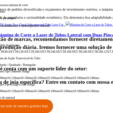
essura máxima de corte
ura de pedidos diversificada e orçamentos de investimento restritos, a máquina
0mm
de de engenharia e racionalidade econômica. Ela demonstra boa adaptabilidade
e parameters
 processamento e desempenho central.
quina de Corte a Laser de Tubos Lateral com Duas Pinç
ção de marcas, recomendamos fornecer diretamen
elo da máquina
 produção diária. Iremos fornecer uma solução de
-TK90-6
XT-TK120-6
XT-TK160-6
XT-TK240-6
XT-TK160-9
XT-TK240-9
XT-TK160-12
XT-
ma da Seção Transversal do Tubo
ondo / Quadrado / Retangular
 conta com um suporte líder do setor:
nd Pipe Diameter Range
-90mm
10-120mm
10-160mm
10-240mm
10-160mm
10-240mm
10-160mm
10-240mm
 de joia específica? Entre em contato com nossa e
are Pipe Longest Side Range
-90mm
10-120mm
10-160mm
10-240mm
10-160mm
10-240mm
10-160mm
10-240mm
o de material
mínio
Aço carbono
Cobre
Aço inoxidável
 um teste de amostra gratuito hoje
essura máxima de corte