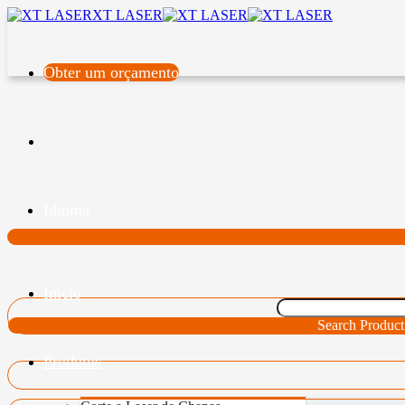
XT LASER
Obter um orçamento
Idioma
Início
Search Product
Produtos