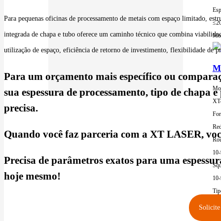
Esp
Para pequenas oficinas de processamento de metais com espaço limitado, estrut
≤2
integrada de chapa e tubo oferece um caminho técnico que combina viabilida
Mor
utilização de espaço, eficiência de retorno de investimento, flexibilidade de
Má
Para um orçamento mais específico ou compara
Mod
sua espessura de processamento, tipo de chapa e
XT
precisa.
For
Red
Quando você faz parceria com a XT LASER, você
Rou
10
Precisa de parâmetros exatos para uma espessura
Squ
hoje mesmo!
10
Tip
Alu
Solicite
Esp