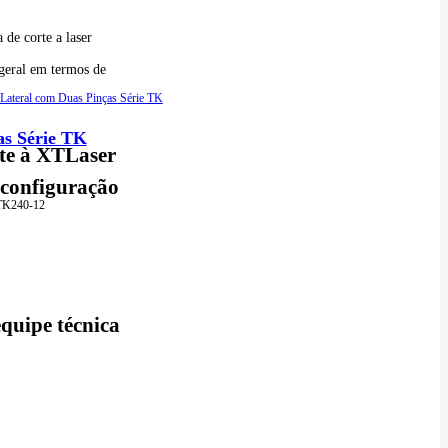
 de corte a laser
 geral em termos de
as Série TK
te à XTLaser
 configuração
TK240-12
quipe técnica