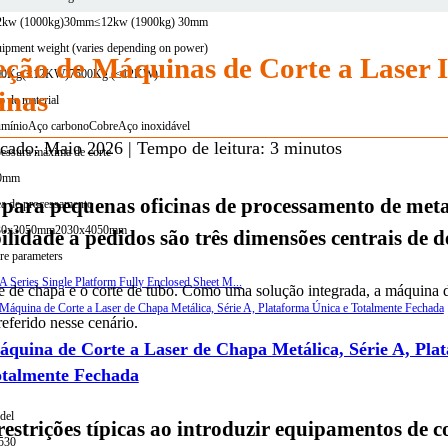
2kw (1000kg)30mm
≤12kw (1900kg) 30mm
ipment weight (varies depending on power)
leção de Máquinas de Corte a Laser 
00Kg(≤12KW)
7500Kg (≤12KW)
inas
o de material
mínio
Aço carbono
Cobre
Aço inoxidável
cado: Maio 2026 | Tempo de leitura: 3 minutos
essura máxima de corte
0mm
ara pequenas oficinas de processamento de metai
a de processamento
30x3050mm
2030x4050mm
ilidade a pedidos são três dimensões centrais de d
e parameters
te de chapa e o corte de tubo. Como uma solução integrada, a máquina de
eferido nesse cenário.
quina de Corte a Laser de Chapa Metálica, Série A, Pla
otalmente Fechada
del
estrições típicas ao introduzir equipamentos de co
530