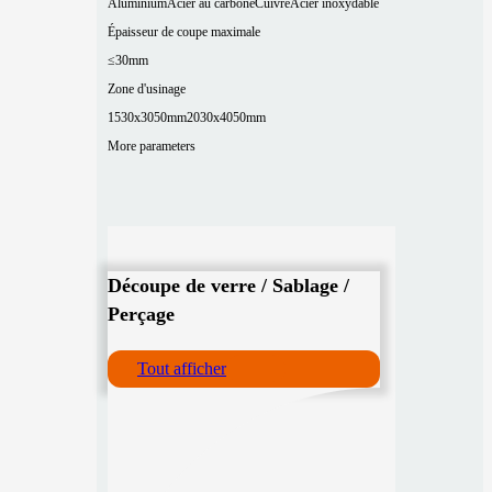
Aluminium
Acier au carbone
Cuivre
Acier inoxydable
Épaisseur de coupe maximale
≤30mm
Zone d'usinage
1530x3050mm
2030x4050mm
More parameters
Découpe de verre / Sablage /
Perçage
Tout afficher