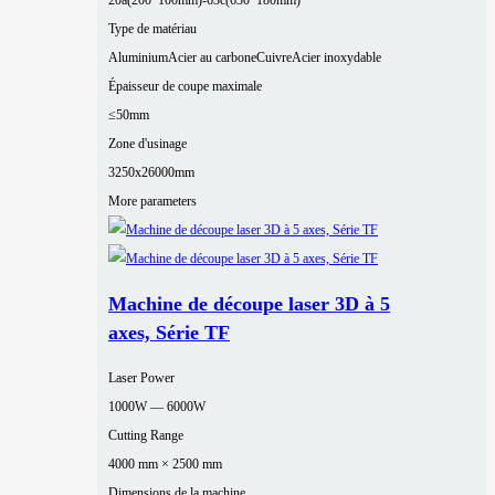
20a(200*100mm)-63c(630*180mm)
Type de matériau
Aluminium
Acier au carbone
Cuivre
Acier inoxydable
Épaisseur de coupe maximale
≤50mm
Zone d'usinage
3250x26000mm
More parameters
Machine de découpe laser 3D à 5
axes, Série TF
Laser Power
1000W — 6000W
Cutting Range
4000 mm × 2500 mm
Dimensions de la machine