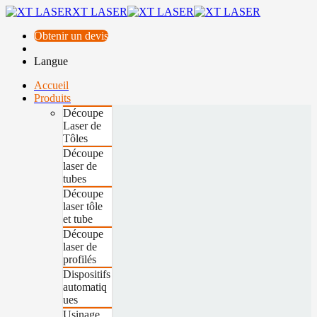
XT LASER
Obtenir un devis
Langue
Accueil
Produits
Découpe
Laser de
Tôles
Découpe
laser de
tubes
Découpe
laser tôle
et tube
Découpe
laser de
profilés
Dispositifs
automatiq
ues
Usinage