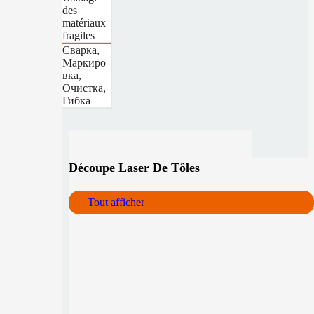
des
matériaux
fragiles
Сварка,
Маркиро
вка,
Очистка,
Гибка
Découpe Laser De Tôles
Tout afficher