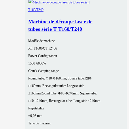
Machine de découpe laser de
tubes série T T160/T240
Modèle de machine
XT-T1606
XT-T2406
Power Configuration
1500-6000W
Chuck clamping range
Round tube: Φ10-Φ160mm, Square tube: □10-
□160mm, Rectangular tube: Longest side
≤160mm
Round tube: Φ10-Φ240mm, Square tube:
□10-□240mm, Rectangular tube: Long side ≤240mm
Répétabilité
±0,03 mm
Type de matériau