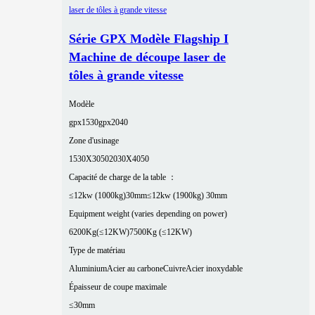
Série GPX Modèle Flagship I
Machine de découpe laser de
tôles à grande vitesse
Modèle
gpx1530
gpx2040
Zone d'usinage
1530X3050
2030X4050
Capacité de charge de la table ：
≤12kw (1000kg)30mm
≤12kw (1900kg) 30mm
Equipment weight (varies depending on power)
6200Kg(≤12KW)
7500Kg (≤12KW)
Type de matériau
Aluminium
Acier au carbone
Cuivre
Acier inoxydable
Épaisseur de coupe maximale
≤30mm