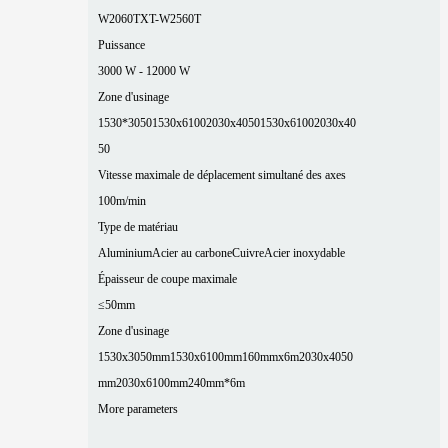
W2060T
XT-W2560T
Puissance
3000 W - 12000 W
Zone d'usinage
1530*3050
1530x6100
2030x4050
1530x6100
2030x40
50
Vitesse maximale de déplacement simultané des axes
100m/min
Type de matériau
Aluminium
Acier au carbone
Cuivre
Acier inoxydable
Épaisseur de coupe maximale
≤50mm
Zone d'usinage
1530x3050mm
1530x6100mm
160mmx6m
2030x4050
mm
2030x6100mm
240mm*6m
More parameters