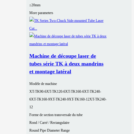
≤20mm
More parameters
Machine de découpe laser de
tubes série TK à deux mandrins
et montage latéral
Modèle de machine
XT-TK90-6
XT-TK120-6
XT-TK160-6
XT-TK240-
6
XT-TK160-9
XT-TK240-9
XT-TK160-12
XT-TK240-
12
Forme de section transversale du tube
Rond / Carré / Rectangulaire
Round Pipe Diameter Range