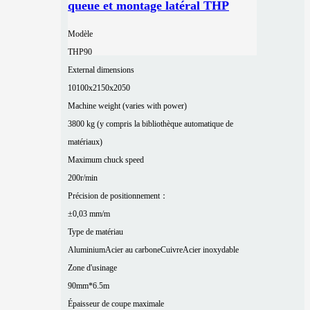
queue et montage latéral THP
Modèle
THP90
External dimensions
10100x2150x2050
Machine weight (varies with power)
3800 kg (y compris la bibliothèque automatique de
matériaux)
Maximum chuck speed
200r/min
Précision de positionnement：
±0,03 mm/m
Type de matériau
Aluminium
Acier au carbone
Cuivre
Acier inoxydable
Zone d'usinage
90mm*6.5m
Épaisseur de coupe maximale