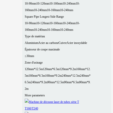
10-90mm
10-120mm
10-160mm
10-240mm
10-
160mm
10-240mm
10-160mm
10-240mm
Square Pipe Longest Side Range
10-90mm
10-120mm
10-160mm
10-240mm
10-
160mm
10-240mm
10-160mm
10-240mm
Type de matériau
Aluminium
Acier au carbone
Cuivre
Acier inoxydable
Épaisseur de coupe maximale
≤30mm
Zone d'usinage
120mm*12.5m
120mm*6.5m
120mm*9.2m
160mm*12.
5m
160mm*6.5m
160mm*9.2m
240mm*12.5m
240mm*
6.5m
240mm*9.2m
90mm*12.5m
90mm*6.5m
90mm*9.
2m
More parameters