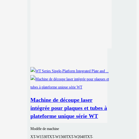
Machine de découpe laser
intégrée pour plaques et tubes à
plateforme unique série WT
Modèle de machine
XT-W1530T
XT-W1560T
XT-W2040T
XT-