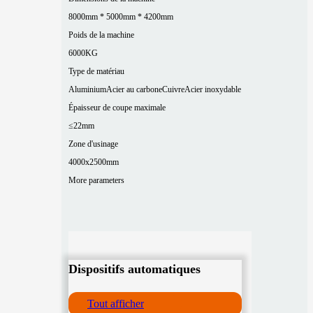
8000mm * 5000mm * 4200mm
Poids de la machine
6000KG
Type de matériau
Aluminium
Acier au carbone
Cuivre
Acier inoxydable
Épaisseur de coupe maximale
≤22mm
Zone d'usinage
4000x2500mm
More parameters
Dispositifs automatiques
Tout afficher