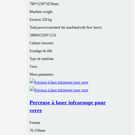
790*1250*1670mm
Machine weight
Environ 220 kg
Total power/currentof the machine(with 6ow laser)
2800W/220V/12A
Cabinet structure
Soudage de tôle
Type de matériau
Verre
More parameters
Perceuse à laser infrarouge pour
verre
Format
70-150mm