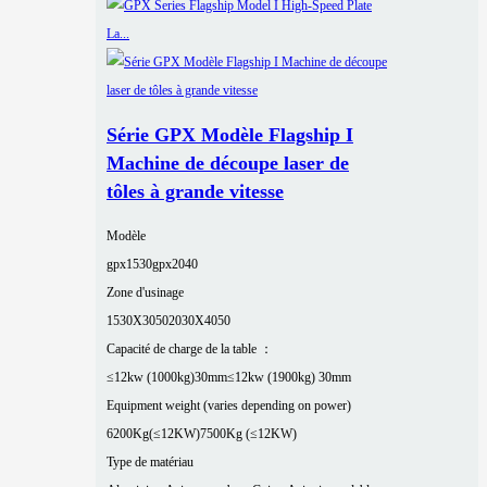
Série GPX Modèle Flagship I
Machine de découpe laser de
tôles à grande vitesse
Modèle
gpx1530
gpx2040
Zone d'usinage
1530X3050
2030X4050
Capacité de charge de la table ：
≤12kw (1000kg)30mm
≤12kw (1900kg) 30mm
Equipment weight (varies depending on power)
6200Kg(≤12KW)
7500Kg (≤12KW)
Type de matériau