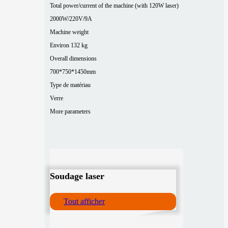
Total power/current of the machine (with 120W laser)
2000W/220V/9A
Machine weight
Environ 132 kg
Overall dimensions
700*750*1450mm
Type de matériau
Verre
More parameters
Soudage laser
Tout afficher