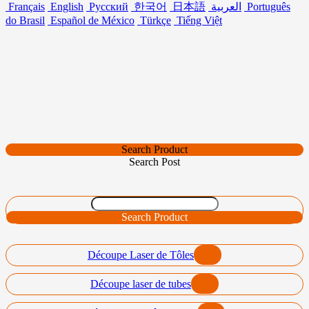
Français
English
Русский
한국어
日本語
العربية
Português
do Brasil
Español de México
Türkçe
Tiếng Việt
Search Product
Search Post
Search Product
Découpe Laser de Tôles
Découpe laser de tubes