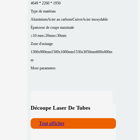
4649 * 2260 * 1950
Type de matériau
Aluminium
Acier au carbone
Cuivre
Acier inoxydable
Épaisseur de coupe maximale
≤10 mm
≤20mm
≤30mm
Zone d'usinage
1300x900mm
1500x1000mm
1530x3050mm
600x600m
m
More parameters
Découpe Laser De Tubes
Tout afficher