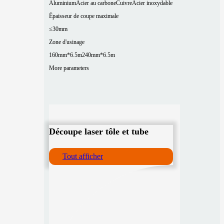
Aluminium
Acier au carbone
Cuivre
Acier inoxydable
Épaisseur de coupe maximale
≤30mm
Zone d'usinage
160mm*6.5m
240mm*6.5m
More parameters
Découpe laser tôle et tube
Tout afficher