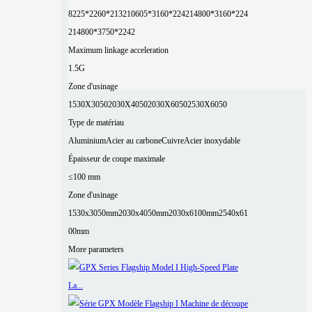
8225*2260*2132
10605*3160*2242
14800*3160*224
2
14800*3750*2242
Maximum linkage acceleration
1.5G
Zone d'usinage
1530X3050
2030X4050
2030X6050
2530X6050
Type de matériau
Aluminium
Acier au carbone
Cuivre
Acier inoxydable
Épaisseur de coupe maximale
≤100 mm
Zone d'usinage
1530x3050mm
2030x4050mm
2030x6100mm
2540x61
00mm
More parameters