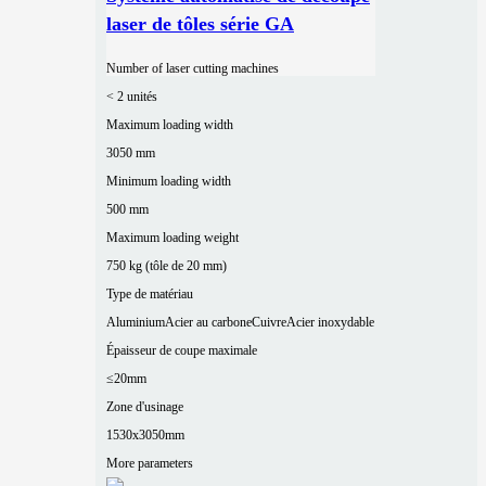
laser de tôles série GA
Number of laser cutting machines
< 2 unités
Maximum loading width
3050 mm
Minimum loading width
500 mm
Maximum loading weight
750 kg (tôle de 20 mm)
Type de matériau
Aluminium
Acier au carbone
Cuivre
Acier inoxydable
Épaisseur de coupe maximale
≤20mm
Zone d'usinage
1530x3050mm
More parameters