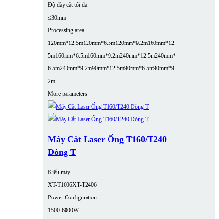
Độ dày cắt tối đa
≤30mm
Processing area
120mm*12.5m
120mm*6.5m
120mm*9.2m
160mm*12.
5m
160mm*6.5m
160mm*9.2m
240mm*12.5m
240mm*
6.5m
240mm*9.2m
90mm*12.5m
90mm*6.5m
90mm*9.
2m
More parameters
Máy Cắt Laser Ống T160/T240
Dòng T
Kiểu máy
XT-T1606
XT-T2406
Power Configuration
1500-6000W