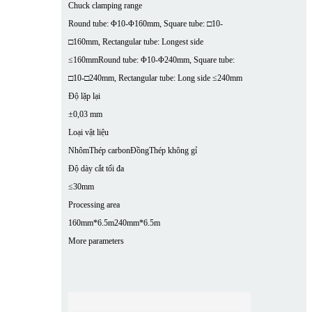
Chuck clamping range
Round tube: Φ10-Φ160mm, Square tube: □10-
□160mm, Rectangular tube: Longest side
≤160mm
Round tube: Φ10-Φ240mm, Square tube:
□10-□240mm, Rectangular tube: Long side ≤240mm
Độ lặp lại
±0,03 mm
Loại vật liệu
Nhôm
Thép carbon
Đồng
Thép không gỉ
Độ dày cắt tối đa
≤30mm
Processing area
160mm*6.5m
240mm*6.5m
More parameters