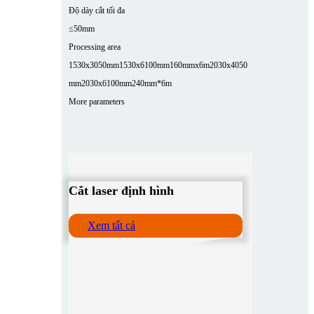
Độ dày cắt tối đa
≤50mm
Processing area
1530x3050mm
1530x6100mm
160mmx6m
2030x4050
mm
2030x6100mm
240mm*6m
More parameters
Cắt laser định hình
Xem tất cả