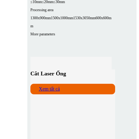
≤10mm
≤20mm
≤30mm
Processing area
1300x900mm
1500x1000mm
1530x3050mm
600x600m
m
More parameters
Cắt Laser Ống
Xem tất cả