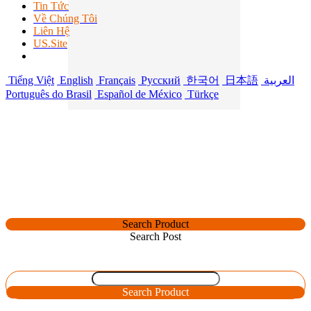
Tin Tức
Về Chúng Tôi
Liên Hệ
US.Site
Tiếng Việt
English
Français
Русский
한국어
日本語
العربية
Português do Brasil
Español de México
Türkçe
Search Product
Search Post
Search Product