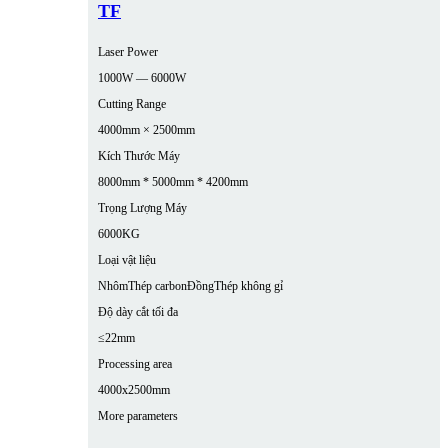
TF
Laser Power
1000W — 6000W
Cutting Range
4000mm × 2500mm
Kích Thước Máy
8000mm * 5000mm * 4200mm
Trọng Lượng Máy
6000KG
Loại vật liệu
Nhôm
Thép carbon
Đồng
Thép không gỉ
Độ dày cắt tối đa
≤22mm
Processing area
4000x2500mm
More parameters