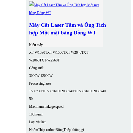
Máy Cắt Laser Tấm và Ống Tích
hợp Một mặt bằng Dòng WT
Kiểu máy
XT-W1530T
XT-W1560T
XT-W2040T
XT-
W2060T
XT-W2560T
Công suất
3000W-12000W
Processing area
1530*3050
1530x6100
2030x4050
1530x6100
2030x40
50
Maximum linkage speed
100m/min
Loại vật liệu
Nhôm
Thép carbon
Đồng
Thép không gỉ