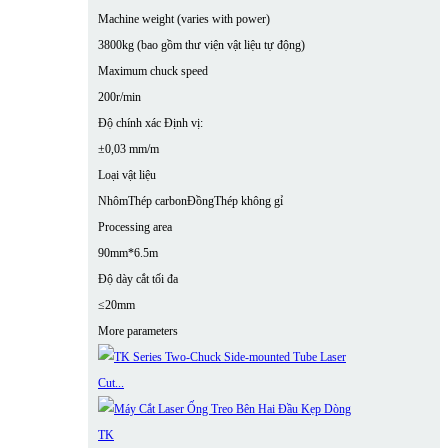
Machine weight (varies with power)
3800kg (bao gồm thư viện vật liệu tự động)
Maximum chuck speed
200r/min
Độ chính xác Định vị:
±0,03 mm/m
Loại vật liệu
Nhôm
Thép carbon
Đồng
Thép không gỉ
Processing area
90mm*6.5m
Độ dày cắt tối đa
≤20mm
More parameters