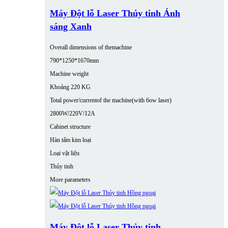
Máy Đột lỗ Laser Thủy tinh Ánh
sáng Xanh
Overall dimensions of themachine
790*1250*1670mm
Machine weight
Khoảng 220 KG
Total power/currentof the machine(with 6ow laser)
2800W/220V/12A
Cabinet structure
Hàn tấm kim loại
Loại vật liệu
Thủy tinh
More parameters
Máy Đột lỗ Laser Thủy tinh