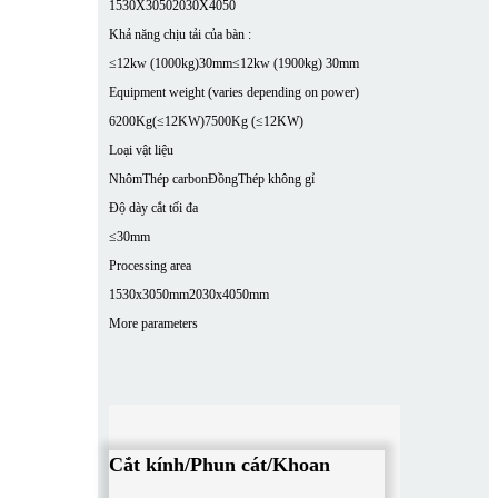
1530X3050
2030X4050
Khả năng chịu tải của bàn :
≤12kw (1000kg)30mm
≤12kw (1900kg) 30mm
Equipment weight (varies depending on power)
6200Kg(≤12KW)
7500Kg (≤12KW)
Loại vật liệu
Nhôm
Thép carbon
Đồng
Thép không gỉ
Độ dày cắt tối đa
≤30mm
Processing area
1530x3050mm
2030x4050mm
More parameters
Cắt kính/Phun cát/Khoan