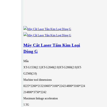
Máy Cắt Laser Tấm Kim Loại
Dòng G
Mẫu
XT-G1530(2.1)
XT-G2040(2.0)
XT-G2060(2.0)
XT-
G2560(2.0)
Machine tool dimensions
8225*2260*2132
10605*3160*2242
14800*3160*224
2
14800*3750*2242
Maximum linkage acceleration
1.5G