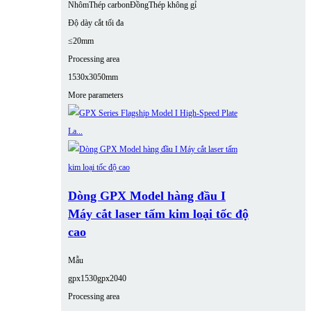
Nhôm
Thép carbon
Đồng
Thép không gỉ
Độ dày cắt tối đa
≤20mm
Processing area
1530x3050mm
More parameters
Dòng GPX Model hàng đầu I
Máy cắt laser tấm kim loại tốc độ
cao
Mẫu
gpx1530
gpx2040
Processing area