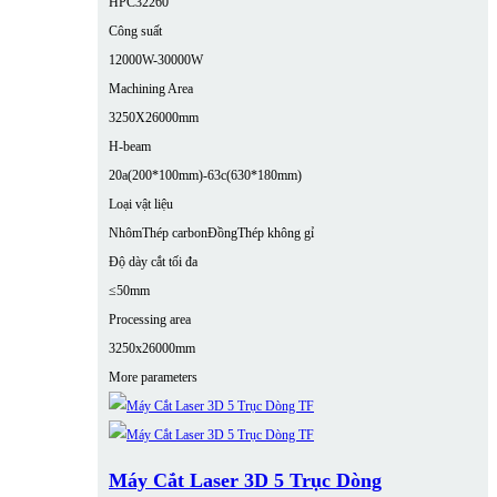
HPC32260
Công suất
12000W-30000W
Machining Area
3250X26000mm
H-beam
20a(200*100mm)-63c(630*180mm)
Loại vật liệu
Nhôm
Thép carbon
Đồng
Thép không gỉ
Độ dày cắt tối đa
≤50mm
Processing area
3250x26000mm
More parameters
Máy Cắt Laser 3D 5 Trục Dòng