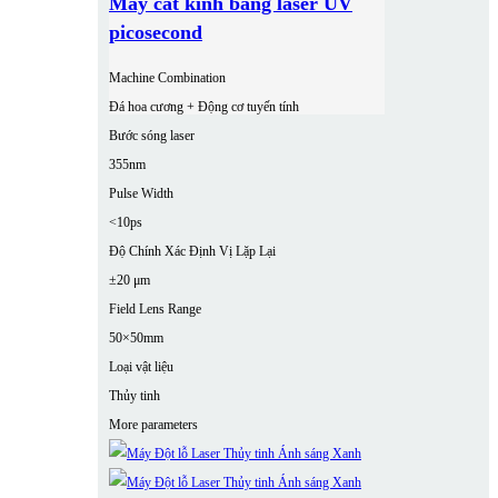
Máy cắt kính bằng laser UV
picosecond
Machine Combination
Đá hoa cương + Động cơ tuyến tính
Bước sóng laser
355nm
Pulse Width
<10ps
Độ Chính Xác Định Vị Lặp Lại
±20 μm
Field Lens Range
50×50mm
Loại vật liệu
Thủy tinh
More parameters