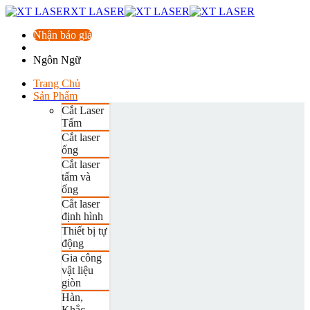
XT LASER
Nhận báo giá
Ngôn Ngữ
Trang Chủ
Sản Phẩm
Cắt Laser
Tấm
Cắt laser
ống
Cắt laser
tấm và
ống
Cắt laser
định hình
Thiết bị tự
động
Gia công
vật liệu
giòn
Hàn,
Khắc,