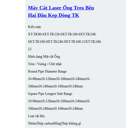
Máy Cắt Laser Ống Treo Bên
Hai Đầu Kẹp Dòng TK
Kiểu máy
XT-TK90-6
XT-TK120-6
XT-TK160-6
XT-TK240-
6
XT-TK160-9
XT-TK240-9
XT-TK160-12
XT-TK240-
12
Hình dạng Mặt cắt Ống
Tròn / Vuông / Chữ nhật
Round Pipe Diameter Range
10-90mm
10-120mm
10-160mm
10-240mm
10-
160mm
10-240mm
10-160mm
10-240mm
Square Pipe Longest Side Range
10-90mm
10-120mm
10-160mm
10-240mm
10-
160mm
10-240mm
10-160mm
10-240mm
Loại vật liệu
Nhôm
Thép carbon
Đồng
Thép không gỉ