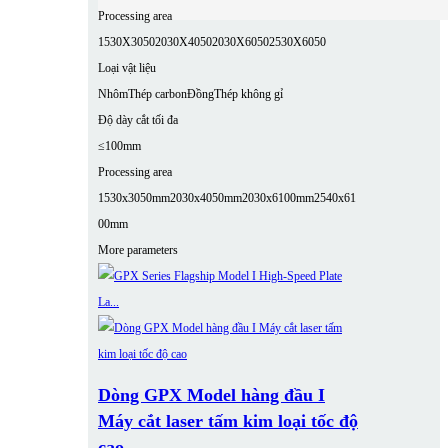
Processing area
1530X3050
2030X4050
2030X6050
2530X6050
Loại vật liệu
Nhôm
Thép carbon
Đồng
Thép không gỉ
Độ dày cắt tối đa
≤100mm
Processing area
1530x3050mm
2030x4050mm
2030x6100mm
2540x61
00mm
More parameters
Dòng GPX Model hàng đầu I
Máy cắt laser tấm kim loại tốc độ
cao