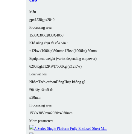
Mẫu
gpx1530
gpx2040
Processing area
1530X3050
2030X4050
Khả năng chịu tải của bàn :
≤12kw (1000kg)30mm
≤12kw (1900kg) 30mm
Equipment weight (varies depending on power)
6200Kg(≤12KW)
7500Kg (≤12KW)
Loại vật liệu
Nhôm
Thép carbon
Đồng
Thép không gỉ
Độ dày cắt tối đa
≤30mm
Processing area
1530x3050mm
2030x4050mm
More parameters